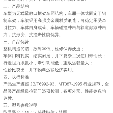
二、产品结构
车型为无端壁敞口框架车厢结构，车厢一体式固定于钢
制车架；车架采用高强度金属材质锻造，可稳定承受牵
引拉力、车体自身载荷、车辆碰撞冲击与轨道颠簸冲击
力，抗形变、抗撞击性能优异。
三、产品优势
整机构造简洁，故障率低，检修保养便捷；
车体用料扎实、结实耐磨，井下复杂工况使用寿命长；
行走阻力系数小，牵引耗能低，重载运载量大；
性价比突出，井下物料运输经济实用。
四、执行标准
产品生产遵照 JB/T6992-93、MT387-1995 行业规范，全
品类产品经质检部门逐项检测，各项外形、性能参数均
达标。
五、型号参数说明
型号释义：MLC - 装载吨位 - 轨距